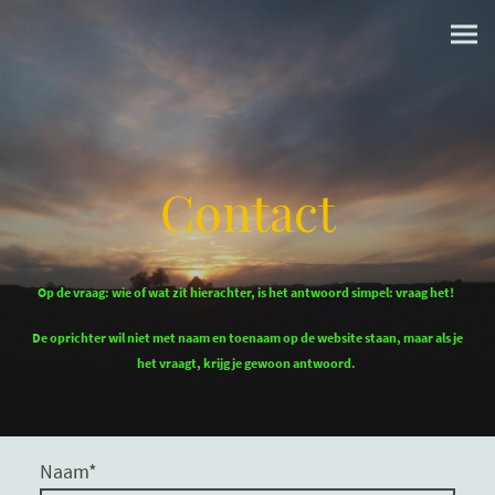
Contact
Op de vraag: wie of wat zit hierachter, is het antwoord simpel: vraag het!
De oprichter wil niet met naam en toenaam op de website staan, maar als je
het vraagt, krijg je gewoon antwoord.
Naam
*