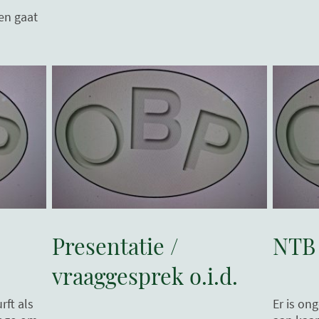
gen gaat
Presentatie /
NTB
vraaggesprek o.i.d.
rft als
Er is on