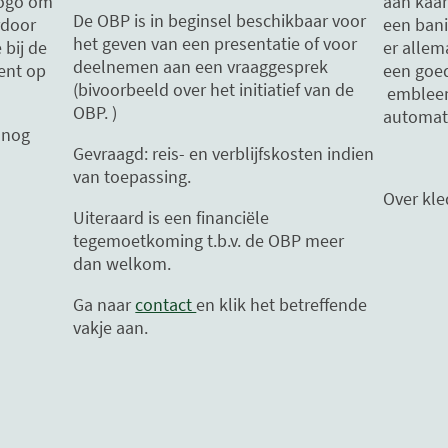
logo om
aan kaar
De OBP is in beginsel beschikbaar voor
rdoor
een bani
het geven van een presentatie of voor
 bij de
er allem
deelnemen aan een vraaggesprek
ent op
een goed
(bivoorbeeld over het initiatief van de
embleem,
OBP. )
automati
 nog
Gevraagd: reis- en verblijfskosten indien
van toepassing.
Over kle
Uiteraard is een financiële
tegemoetkoming t.b.v. de OBP meer
dan welkom.
Ga naar
contact
en klik het betreffende
vakje aan.