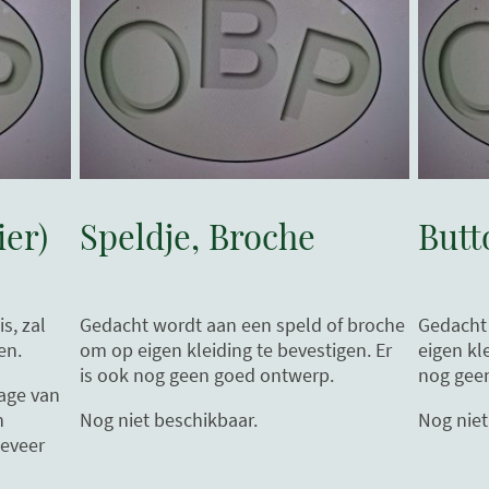
Speldje, Broche
Butt
ier)
Gedacht wordt aan een speld of broche
Gedacht
s, zal
om op eigen kleiding te bevestigen. Er
eigen kl
en.
is ook nog geen goed ontwerp.
nog gee
age van
Nog niet beschikbaar.
Nog niet
n
geveer