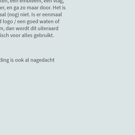
ten, een embleem, een vlag,
er, en ga zo maar door. Het is
aal (nog) niet. Is er eenmaal
 logo / een goed waten of
 dan wordt dit uiteraard
sch voor alles gebruikt.
ding is ook al nagedacht